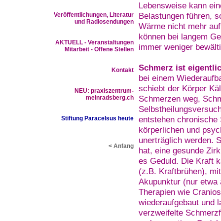
Lebensweise kann eine
Belastungen führen, so
Veröffentlichungen, Literatur
und Radiosendungen
Wärme nicht mehr auf
können bei langem Geb
AKTUELL - Veranstaltungen
immer weniger bewälti
Mitarbeit - Offene Stellen
Schmerz ist eigentli
Kontakt
bei einem Wiederaufbau
schiebt der Körper Kä
NEU:
praxiszentrum-
Schmerzen weg, Schmer
meinradsberg.ch
Selbstheilungsversuch
entstehen chronische 
Stiftung Paracelsus heute
körperlichen und psy
unerträglich werden. 
< Anfang
hat, eine gesunde Zirk
es Geduld. Die Kraft k
(z.B. Kraftbrühen), mi
Akupunktur (nur etwa 
Therapien wie Cranios
wiederaufgebaut und 
verzweifelte Schmerzfä