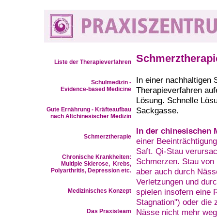
Schmerztherap
Liste der Therapieverfahren
In einer nachhaltigen
Schulmedizin -
Therapieverfahren aufe
Evidence-based Medicine
Lösung. Schnelle Lösu
Sackgasse.
Gute Ernährung - Kräfteaufbau
nach Altchinesischer Medizin
In der chinesischen
Schmerztherapie
einer Beeinträchtigung
Saft. Qi-Stau verursa
Chronische Krankheiten:
Schmerzen. Stau von K
Multiple Sklerose, Krebs,
aber auch durch Näss
Polyarthritis, Depression etc.
Verletzungen und durc
spielen insofern eine 
Medizinisches Konzept
Stagnation") oder die
Nässe nicht mehr wegb
D
as Praxisteam