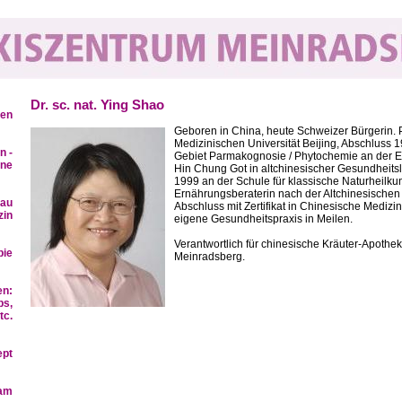
Dr. sc. nat. Ying Shao
ren
Geboren in China, heute Schweizer Bürgerin.
Medizinischen Universität Beijing,
A
bschluss
1
n -
Gebiet Parmakognosie / Phytochemie an der 
ine
Hin Chung Got in altchinesischer Gesundheitsl
1999
an der Schule für klassische Naturheilku
Ernährungsberaterin nach der Altchinesischen
bau
Abschluss mit Zertifikat in Chinesische Medizin
zin
eigene Gesundheitspraxis in Meilen.
Verantwortlich für chinesische Kräuter-Apothe
pie
Meinradsberg.
en:
bs,
tc.
ept
eam