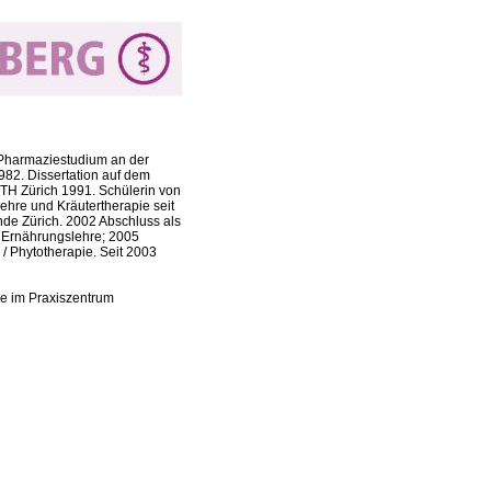
 Pharmaziestudium an der
982
. Dissertation auf dem
ETH Zürich
1991
. Schülerin von
ehre und Kräutertherapie s
eit
nde Zürich. 2002 Abschluss als
 Ernährungslehre; 2005
 / Phytotherapie. Seit 2003
ke im Praxiszentrum