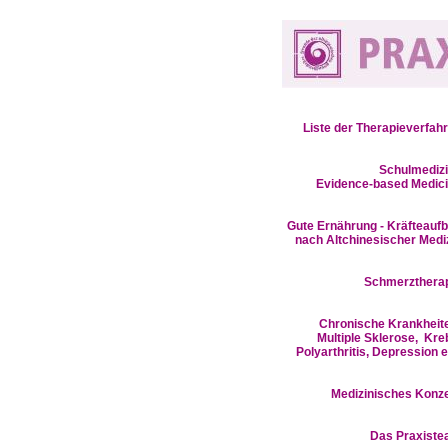
Liste der Therapieverfah
Schulmedizi
Evidence-based Medic
Gute Ernährung - Kräfteauf
nach Altchinesischer Medi
Schmerzthera
Chronische Krankheit
Multiple Sklerose, Kre
Polyarthritis, Depression e
Medizinisches Konz
D
as Praxist