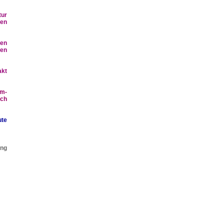
tur
gen
gen
len
akt
um-
.ch
ute
ang