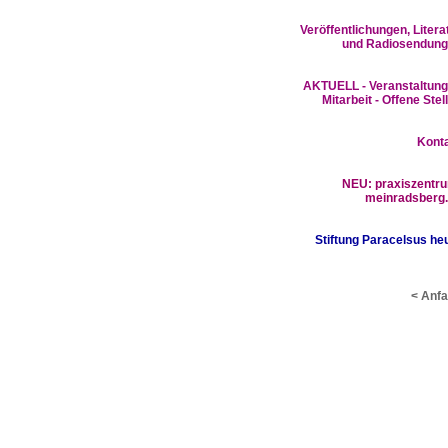
Veröffentlichungen, Litera
und Radiosendun
AKTUELL - Veranstaltun
Mitarbeit - Offene Stel
Kont
NEU:
praxiszentr
meinradsberg
Stiftung Paracelsus he
< Anf