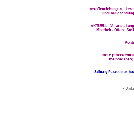
Veröffentlichungen, Litera
und Radiosendun
AKTUELL - Veranstaltun
Mitarbeit - Offene Stel
Kont
NEU:
praxiszentr
meinradsberg
Stiftung Paracelsus he
< Anf