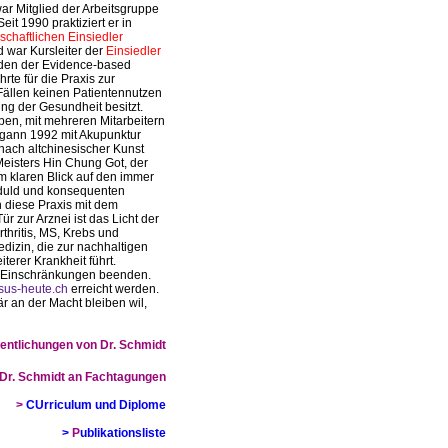
ar Mitglied der Arbeitsgruppe
t 1990 praktiziert er in
chaftlichen Einsiedler
d war Kursleiter der
Einsiedler
oden der Evidence-based
rte für die Praxis zur
 Fällen keinen Patientennutzen
ng der Gesundheit besitzt.
en, mit mehreren Mitarbeitern
egann 1992 mit Akupunktur
nach altchinesischer Kunst
 Meisters Hin Chung Got, der
m klaren Blick auf den immer
eduld und konsequenten
ch diese Praxis mit dem
 zur Arznei ist das Licht der
thritis, MS, Krebs und
dizin, die zur nachhaltigen
erer Krankheit führt.
er Einschränkungen beenden.
sus-heute.ch
erreicht werden.
r an der Macht bleiben wil,
fentlichungen von Dr. Schmidt
 Dr. Schmidt an Fachtagungen
>
CUrriculum und Diplome
>
P
ublikationsliste