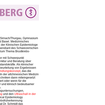
n Sirnach/Thurgau, Gymnasium
ät Basel. Medizinisches
 der Klinischen Epidemiologe
tipendiant des Schweizerischen
 zum Thema Brustkrebs-
ker mit Schwerpunkt
unktur und Beratung über
andskräfte. Als klinischer
beurteilung von Ergebnissen
ndlungskonzept
, das die
ln der altchinesischen Medizin
Techniken dann miteingesetzt
rt oder wenn für die
 und klinisch bedeutsamer
.
inguntersuchungen,
ng
und den
Ultraschall in der
nical Epidemiology
krebsfrüherkennung
at Dr. Schmidt das