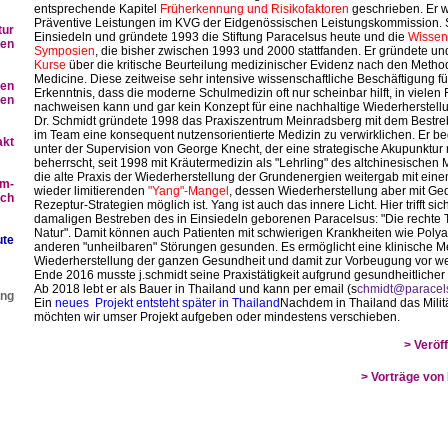
entsprechende Kapitel
Früherkennung und Risikofaktoren
geschrieben. Er w
Präventive Leistungen im KVG der Eidgenössischen Leistungskommission. Sei
tur
Einsiedeln und gründete 1993 die Stiftung Paracelsus heute und die
Wissens
gen
Symposien
, die bisher zwischen 1993 und 2000 stattfanden. Er gründete un
Kurse
über die kritische Beurteilung medizinischer Evidenz nach den Meth
Medicine. Diese zeitweise sehr intensive wissenschaftliche Beschäftigung füh
gen
Erkenntnis, dass die moderne Schulmedizin oft nur scheinbar hilft, in vielen
len
nachweisen kann und gar kein Konzept für eine nachhaltige Wiederherstellu
Dr. Schmidt gründete 1998 das Praxiszentrum Meinradsberg mit dem Bestreb
im Team eine konsequent nutzensorientierte Medizin zu verwirklichen. Er b
akt
unter der Supervision von George Knecht, der eine strategische Akupunktur 
beherrscht, seit 1998 mit Kräutermedizin als "Lehrling" des altchinesischen
die alte Praxis der Wiederherstellung der Grundenergien weitergab mit eine
um-
wieder limitierenden
"Yang"-Mangel
, dessen Wiederherstellung aber mit G
.ch
Rezeptur-Strategien möglich ist. Yang ist auch das innere Licht. Hier trifft si
damaligen Bestreben des in Einsiedeln geborenen Paracelsus: "Die rechte Tür
Natur". Damit können auch Patienten mit schwierigen Krankheiten wie Polyar
ute
anderen "unheilbaren" Störungen gesunden. Es ermöglicht eine klinische Me
Wiederherstellung der ganzen Gesundheit und damit zur Vorbeugung vor weit
Ende 2016 musste j.schmidt seine Praxistätigkeit aufgrund gesundheitlich
Ab 2018 lebt er als Bauer in Thailand und kann per email (s
chmidt@paracel
ang
Ein
neues Projekt entsteht später in Thailand
Nachdem in Thailand das Militä
möchten wir umser Projekt aufgeben oder mindestens verschieben.
> Veröf
> Vorträge von