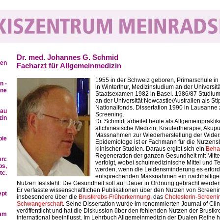
Dr. med. Johannes G. Schmid
ren
Facharzt für Allgemeinmedizin
1955 in der Schweiz geboren, Primarschule i
n -
in Winterthur, Medizinstudium an der Universit
ine
Staatsexamen 1982 in Basel. 1986/87 Studium
an der Universität Newcastle/Australien als S
Nationalfonds. Dissertation 1990 in Lausanne
bau
Screening.
zin
Dr. Schmidt arbeitet heute als Allgemeinprakti
altchinesische Medizin, Kräutertherapie, Akup
Massnahmen zur Wiederherstellung der Widerst
pie
Epidemiologe ist er Fachmann für die Nutzens
klinischer Studien. Daraus ergibt sich ein
Beha
Regeneration der ganzen Gesundheit mit Mitte
en:
verfolgt, wobei schulmedizinische Mittel und 
bs,
werden, wenn die Leidensminderung es erforde
tc.
entsprechenden Massnahmen ein nachhaltiger
Nutzen feststeht. Die Gesundheit soll auf Dauer in Ordnung gebracht werden
Er verfasste wissenschaftlichen Publikationen über den Nutzen von Screen
ept
insbesondere über die
Brustkrebs-Früherkennung
, das
Cholesterin-Screeni
Schwangerschaft
. Seine Dissertation wurde im renommierten Journal of Cli
veröffentlicht und hat die Diskussion über den fehlenden Nutzen der Brust
eam
international beeinflusst. Im Lehrbuch Allgemeinmedizin der Dualen Reihe h