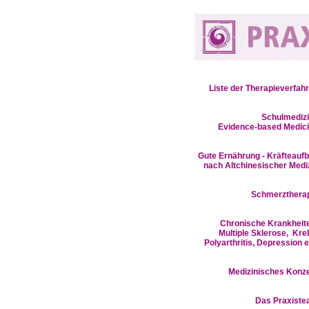
Liste der Therapieverfah
Schulmedizi
Evidence-based Medic
Gute Ernährung - Kräfteauf
nach Altchinesischer Medi
Schmerzthera
Chronische Krankheit
Multiple Sklerose, Kre
Polyarthritis, Depression e
Medizinisches Konz
D
as Praxist